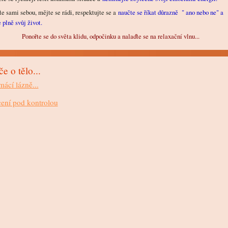
e sami sebou, mějte se rádi, respektujte se a
naučte se říkat důrazně " ano nebo ne" a
e plně svůj život.
Ponořte se do světa klidu, odpočinku a nalaďte se na relaxační vlnu...
e o tělo...
ácí lázně...
ení pod kontrolou