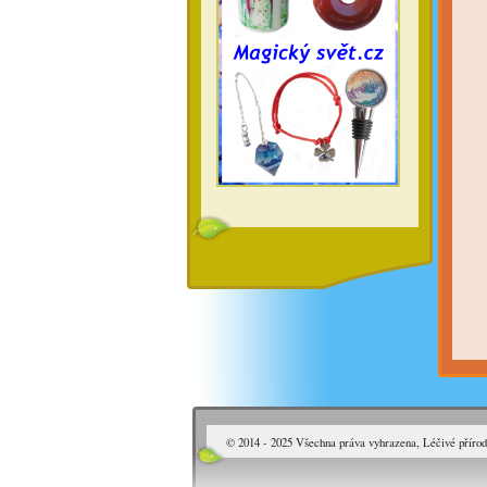
© 2014 - 2025 Všechna práva vyhrazena, Léčivé přírod