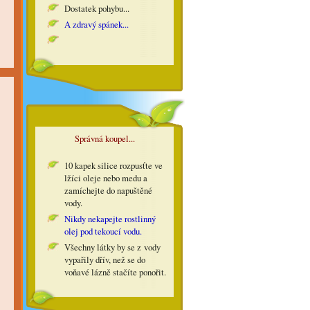
Dostatek pohybu...
A zdravý spánek...
Správná koupel...
10 kapek silice rozpusťte ve
lžíci oleje nebo medu a
zamíchejte do napuštěné
vody.
Nikdy nekapejte rostlinný
olej pod tekoucí vodu.
Všechny látky by se z vody
vypařily dřív, než se do
voňavé lázně stačíte ponořit.