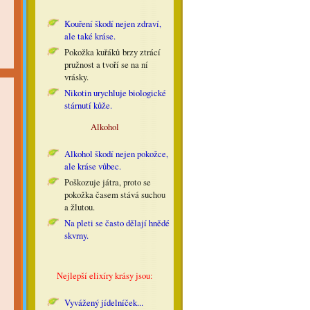
Kouření škodí nejen zdraví,
ale také kráse.
Pokožka kuřáků
brzy ztrácí
pružnost a tvoří se na ní
vrásky.
Nikotin urychluje biologické
stárnutí kůže.
Alkohol
Alkohol škodí nejen pokožce,
ale kráse vůbec.
Poškozuje játra, proto se
pokožka časem stává suchou
a žlutou.
Na pleti se často dělají hnědé
skvrny.
Nejlepší elixíry krásy jsou:
Vyvážený jídelníček...