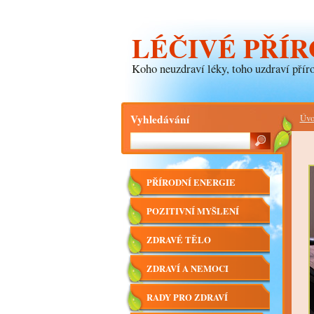
LÉČIVÉ PŘÍR
Koho neuzdraví léky, toho uzdraví příro
Vyhledávání
Úvo
PŘÍRODNÍ ENERGIE
POZITIVNÍ MYŠLENÍ
ZDRAVÉ TĚLO
ZDRAVÍ A NEMOCI
RADY PRO ZDRAVÍ