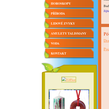
HOROSKOPY
Buďt
žijt
PŘÍRODA
LIDOVÉ ZVYKY
Péč
AMULETY TALISMANY
Dom
VODA
Poc
KONTAKT