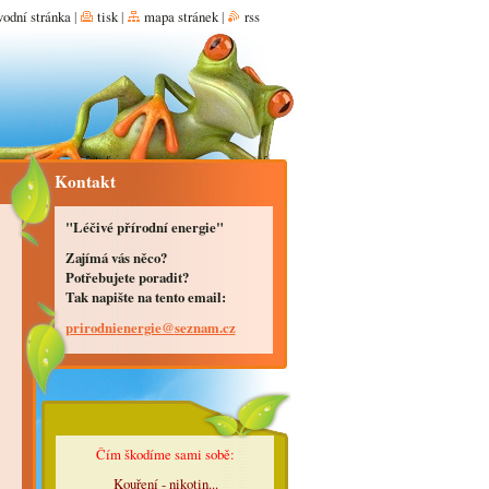
vodní stránka
|
tisk
|
mapa stránek
|
rss
Kontakt
"Léčivé přírodní energie"
Zajímá vás něco?
Potřebujete poradit?
Tak napište na tento email:
prirodni
energie@
seznam.c
z
Čím škodíme sami sobě:
Kouření - nikotin...