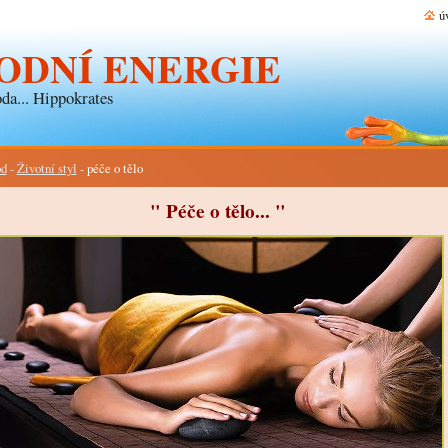
ú
ODNÍ ENERGIE
da... Hippokrates
d
-
Životní styl
-
péče o tělo
" Péče o tělo... "