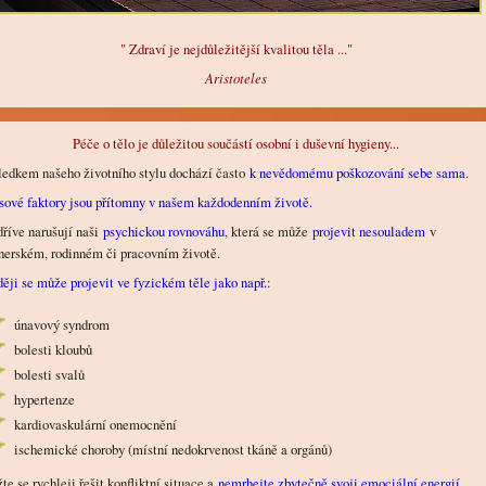
" Zdraví je nejdůležitější kvalitou těla ..."
Aristoteles
Péče o tělo je důležitou součástí osobní i duševní hygieny...
edkem našeho životního stylu dochází často
k nevědomému poškozování sebe sama.
sové faktory jsou přítomny v našem každodenním životě.
říve narušují naši
psychickou rovnováhu
, která se může
projevit nesouladem
v
nerském, rodinném či pracovním životě.
ěji se může projevit ve fyzickém těle jako např.:
únavový syndrom
bolesti kloubů
bolesti svalů
hypertenze
kardiovaskulární onemocnění
ischemické choroby (místní nedokrvenost tkáně a orgánů)
te se rychleji řešit konfliktní situace a
nemrhejte zbytečně svoji emociální energií.