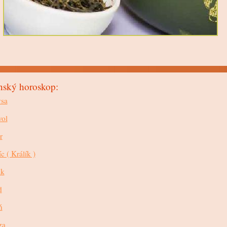
nský horoskop:
sa
ol
r
íc ( Králík )
ak
d
ň
za