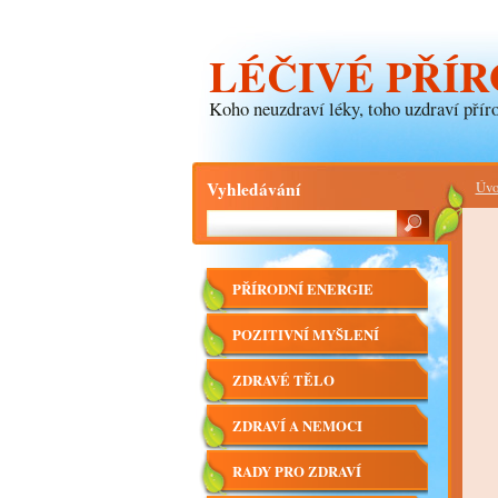
LÉČIVÉ PŘÍR
Koho neuzdraví léky, toho uzdraví příro
Vyhledávání
Úvo
PŘÍRODNÍ ENERGIE
POZITIVNÍ MYŠLENÍ
ZDRAVÉ TĚLO
ZDRAVÍ A NEMOCI
RADY PRO ZDRAVÍ