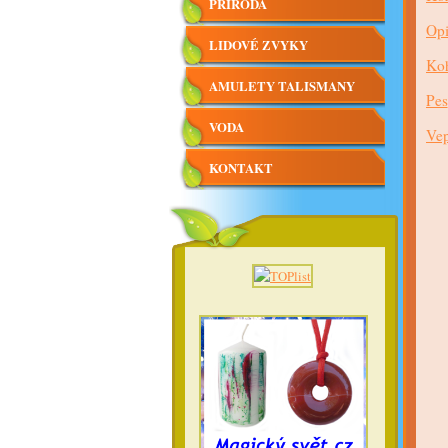
PŘÍRODA
Opi
LIDOVÉ ZVYKY
Ko
AMULETY TALISMANY
Pes
VODA
Vep
KONTAKT