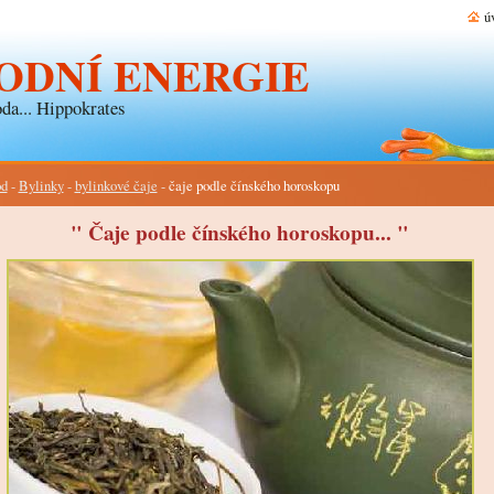
ú
ODNÍ ENERGIE
da... Hippokrates
d
-
Bylinky
-
bylinkové čaje
-
čaje podle čínského horoskopu
" Čaje podle čínského horoskopu... "