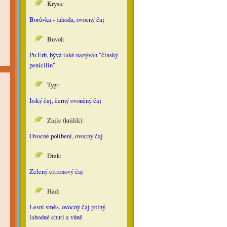
Krysa:
Borůvka - jahoda, ovocný čaj
Buvol:
Pu Erh, bývá také nazýván "čínský
penicilin"
Tygr:
Irský čaj, černý ovoněný čaj
Zajíc (králík):
Ovocné políbení, ovocný čaj
Drak:
Zelený citronový čaj
Had:
Lesní směs, ovocný čaj polný
lahodné chuti a vůně