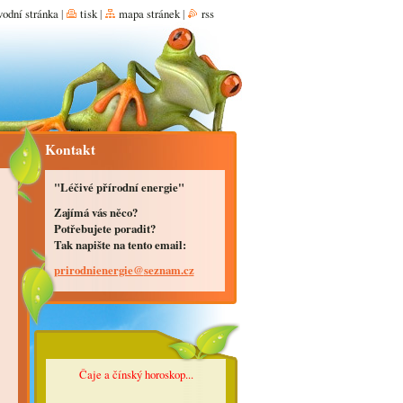
vodní stránka
|
tisk
|
mapa stránek
|
rss
Kontakt
"Léčivé přírodní energie"
Zajímá vás něco?
Potřebujete poradit?
Tak napište na tento email:
prirodni
energie@
seznam.c
z
Čaje a čínský horoskop...