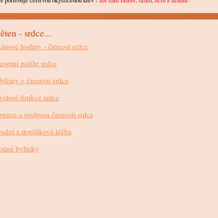
e potřebuje čerstvou okysličenou krev -
ale také radost, lásku, úctu a uznání!
ěten - srdce...
ánové hodiny - činnost srdce
avotní potíže srdce
blémy v činnosti srdce
slové funkce srdce
vence a podpora činnosti srdce
rodní a doplňková léčba
dné bylinky