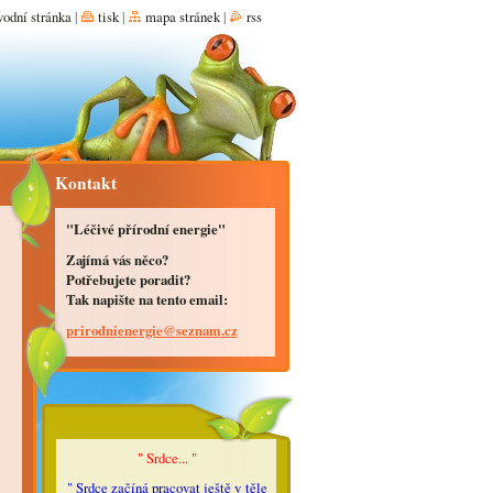
vodní stránka
|
tisk
|
mapa stránek
|
rss
Kontakt
"Léčivé přírodní energie"
Zajímá vás něco?
Potřebujete poradit?
Tak napište na tento email:
prirodni
energie@
seznam.c
z
" Srdce... "
" Srdce začíná pracovat ještě v těle