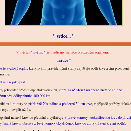
" srdce... "
V měsíci
" květnu "
je medicíny nejvíce ohroženým orgánem:
„ srdce “
e je svalový orgán
, který svými pravidelnými stahy zajišťuje oběh krve a tím prokrvení
nismu.
elké asi jako pěst.
ý jeho úder představuje tlakovou vlnu, která
za 45 vteřin rozežene krev do celého
ému cév, délky zhruba 100 000 km.
růběhu 1 minuty se
přibližně 70x stáhne a přečerpá 5 litrů krve
, v případě potřeby dokáž
o objem zvýšit až 5x.
pněmi nasává krev do předsíní a vytlačuje
z pravé komory neokysličenou krev do plicn
y (malý krevní oběh) a z levé komory okysličenou krev do aorty (hlavní krevní oběh).