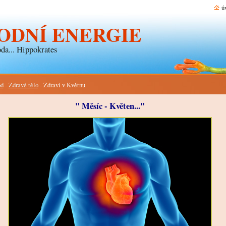
ú
ODNÍ ENERGIE
da... Hippokrates
d
-
Zdravé tělo
-
Zdraví v Květnu
" Měsíc - Květen..."