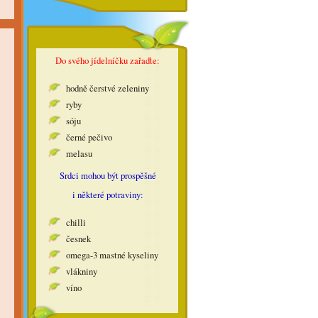
Do svého jídelníčku zařaďte:
hodně čerstvé zeleniny
ryby
sóju
černé pečivo
melasu
Srdci mohou být prospěšné
i některé potraviny:
chilli
česnek
omega-3 mastné kyseliny
vlákniny
víno