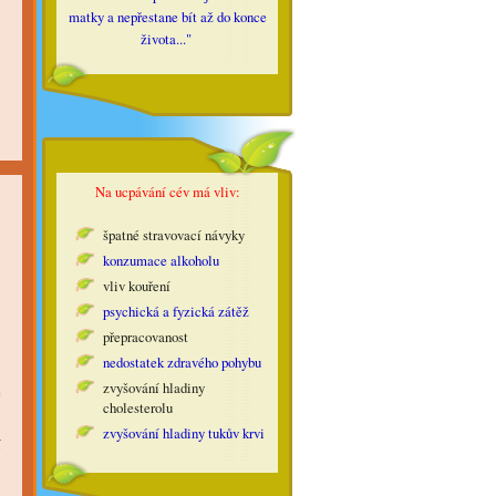
matky a nepřestane bít až do konce
života..."
Na ucpávání cév má vliv:
špatné stravovací návyky
konzumace alkoholu
vliv kouření
psychická a fyzická zátěž
přepracovanost
nedostatek zdravého pohybu
zvyšování hladiny
e
cholesterolu
zvyšování hladiny tukův krvi
í