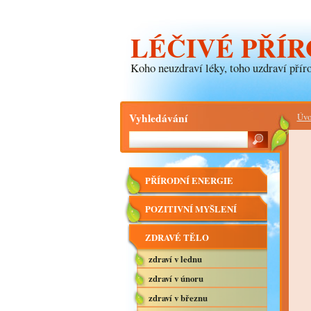
LÉČIVÉ PŘÍR
Koho neuzdraví léky, toho uzdraví příro
Vyhledávání
Úvo
PŘÍRODNÍ ENERGIE
POZITIVNÍ MYŠLENÍ
ZDRAVÉ TĚLO
zdraví v lednu
zdraví v únoru
zdraví v březnu