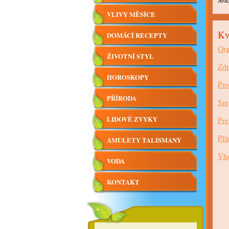
Srdc
VLIVY MĚSÍCE
Kv
DOMÁCÍ RECEPTY
Org
ŽIVOTNÍ STYL
Zdr
HOROSKOPY
Pro
PŘÍRODA
Smy
LIDOVÉ ZVYKY
Pre
Pří
AMULETY TALISMANY
Vho
VODA
KONTAKT