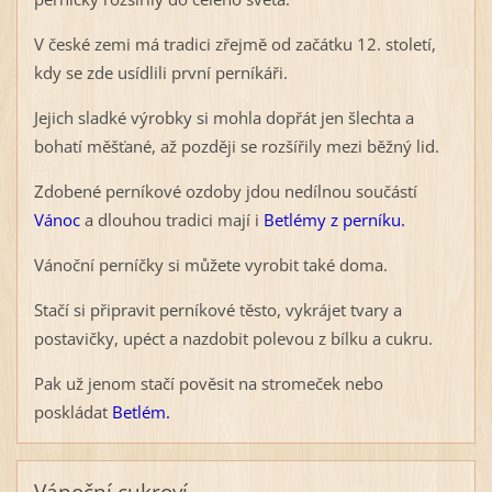
V české zemi má tradici zřejmě od začátku 12. století,
kdy se zde usídlili první perníkáři.
Jejich sladké výrobky si mohla dopřát jen šlechta a
bohatí měšťané, až později se rozšířily mezi běžný lid.
Zdobené perníkové ozdoby jdou nedílnou součástí
Vánoc
a dlouhou tradici mají i
Betlémy z perníku.
Vánoční perníčky si můžete vyrobit také doma.
Stačí si připravit perníkové těsto, vykrájet tvary a
postavičky, upéct a nazdobit polevou z bílku a cukru.
Pak už jenom stačí pověsit na stromeček nebo
poskládat
Betlém.