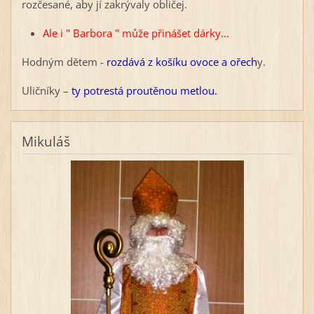
rozčesané, aby jí zakrývaly obličej.
Ale i " Barbora " může přinášet dárky...
Hodným dětem -
rozdává z košíku ovoce a ořech
y.
Uličníky –
ty potrestá proutěnou metlou.
Mikuláš