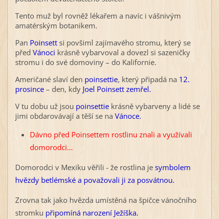
Tento muž byl rovněž lékařem a navíc i vášnivým
amatérským botanikem.
Pan
Poinsett
si povšiml zajímavého stromu, který se
před
Vánoci
krásně vybarvoval a dovezl si sazeničky
stromu i do své domoviny – do Kalifornie.
Američané slaví den
poinsettie
, který připadá na
12.
prosince
– den, kdy
Joel Poinsett zemřel.
V tu dobu už jsou
poinsettie
krásně vybarveny a
lidé se
jimi obdarovávají a těší se na
Vánoce.
Dávno před Poinsettem rostlinu znali a využívali
domorodci...
Domorodci v Mexiku věřili - že rostlina je
symbolem
hvězdy betlémské a považovali ji za posvátnou.
Zrovna tak jako hvězda umístěná na špičce vánočního
stromku
připomíná narození Ježíška.