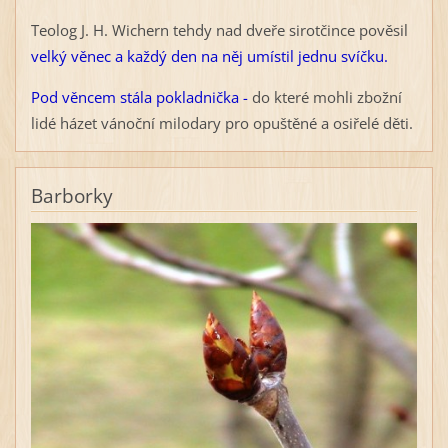
Teolog J. H. Wichern tehdy nad dveře sirotčince pověsil
velký věnec a každý den na něj umístil jednu svíčku.
Pod věncem stála pokladnička -
do které mohli zbožní
lidé házet vánoční milodary pro opuštěné a osiřelé děti.
Barborky