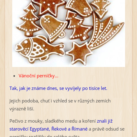
Vánoční perníčky...
Tak, jak je známe dnes, se vyvíjely po tisíce let.
Jejich podoba, chuť i vzhled se v různých zemích
výrazně liší.
Pečivo z mouky, sladkého medu a koření
znali již
starověcí Egypťané, Řekové a Římané
a právě odsud se
perníčky rozšířily do celého světa.