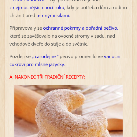
z nejmocnějších nocí roku
, kdy je potřeba dům a rodinu
chránit před
temnými silami.
Připravovaly se
ochranné pokrmy a obřadní pečivo,
které se zavěšovalo na ovocné stromy v sadu, nad
vchodové dveře do stáje a do světnic.
Později se
„ čarodějné “
pečivo proměnilo ve
vánoční
cukroví pro mlsné jazýčky.
A NAKONEC TŘI TRADIČNÍ RECEPTY: