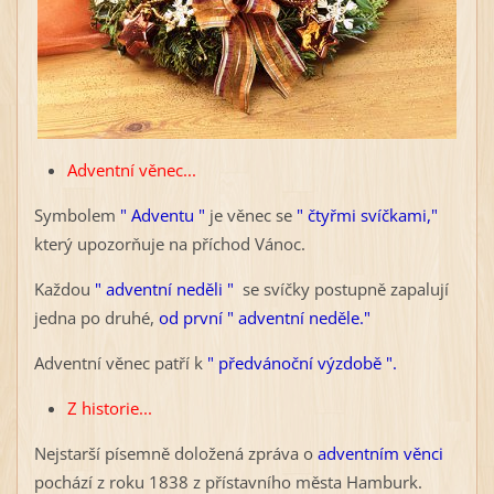
Adventní věnec...
Symbolem
" Adventu "
je věnec se
" čtyřmi svíčkami,"
který upozorňuje na příchod Vánoc.
Každou
" adventní neděli "
se svíčky postupně zapalují
jedna po druhé,
od první " adventní neděle."
Adventní věnec patří k
" předvánoční výzdobě ".
Z historie...
Nejstarší písemně doložená zpráva o
adventním věnci
pochází z roku 1838 z přístavního města Hamburk.