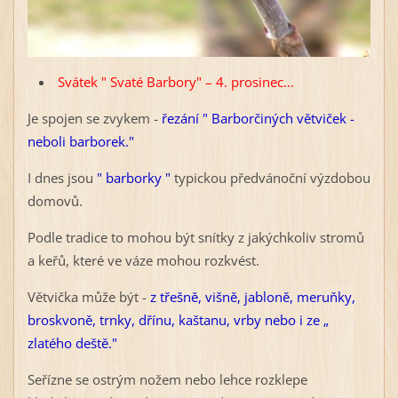
Svátek " Svaté Barbory" – 4. prosinec...
Je spojen se zvykem -
řezání " Barborčiných větviček -
neboli barborek."
I dnes jsou
" barborky "
typickou předvánoční výzdobou
domovů.
Podle tradice to mohou být snítky z jakýchkoliv stromů
a keřů, které ve váze mohou rozkvést.
Větvička může být -
z třešně, višně, jabloně, meruňky,
broskvoně, trnky, dřínu, kaštanu, vrby nebo i ze „
zlatého deště."
Seřízne se ostrým nožem nebo lehce rozklepe