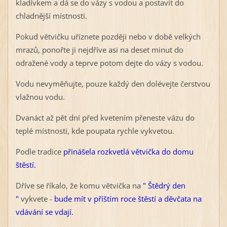
kladívkem a dá se do vázy s vodou a postavit do
chladnější místnosti.
Pokud větvičku uříznete později nebo v době velkých
mrazů, ponořte ji nejdříve asi na deset minut do
odražené vody a teprve potom dejte do vázy s vodou.
Vodu nevyměňujte, pouze každý den dolévejte čerstvou
vlažnou vodu.
Dvanáct až pět dní před kvetením přeneste vázu do
teplé místnosti, kde poupata rychle vykvetou.
Podle tradice
přinášela rozkvetlá větvička do domu
štěstí.
Dříve se říkalo, že komu větvička na
" Štědrý den
"
vykvete -
bude mít v příštím roce štěstí a děvčata na
vdávání se vdají.