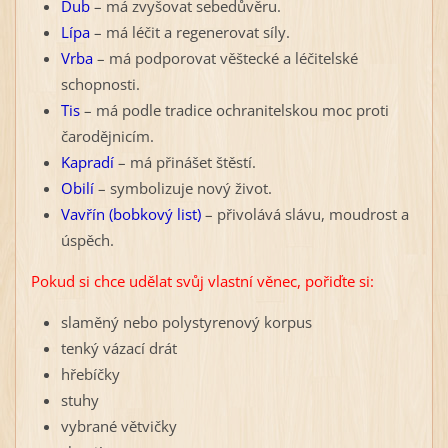
Dub
– má zvyšovat sebedůvěru.
Lípa
– má léčit a regenerovat síly.
Vrba
– má podporovat věštecké a léčitelské
schopnosti.
Tis
– má podle tradice ochranitelskou moc proti
čarodějnicím.
Kapradí
– má přinášet štěstí.
Obilí
– symbolizuje nový život.
Vavřín (bobkový list)
– přivolává slávu, moudrost a
úspěch.
Pokud si chce udělat svůj vlastní věnec, pořiďte si:
slaměný nebo polystyrenový korpus
tenký vázací drát
hřebíčky
stuhy
vybrané větvičky