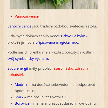
Vánoční věnce...
Vánoční věnce
jsou tradiční ozdobou svátečních stolů.
V dávných dobách se vily věnce
z chvojí a bylin
-
protože jim byla
připisována magická moc.
Podle našich předků měla každá z použitých rostlin -
svůj symbolický význam.
Svou energií
měly přivolat -
štěstí, lásku, zdraví a
bohatství.
Modřín
– má dodávat sebevědomí a podporovat
optimismus.
Smrk
– má posilovat životní sílu.
Borovice
– má harmonizovat duševní rovnováhu.