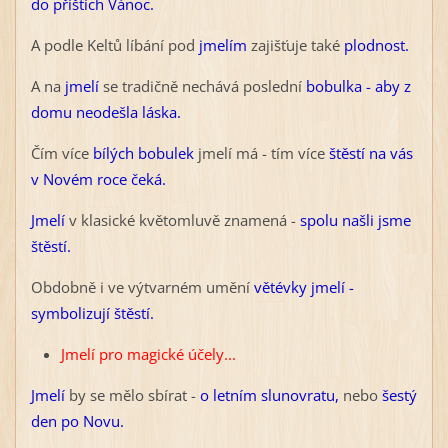
do příštích Vánoc.
A podle Keltů líbání pod
jmelím
zajišťuje také
plodnost.
A na
jmelí
se tradičně nechává poslední
bobulka - aby z
domu neodešla láska.
Čím více
bílých bobulek
jmelí má - tím více
štěstí na vás
v Novém roce čeká.
Jmelí
v klasické květomluvě znamená -
spolu našli jsme
štěstí.
Obdobně i ve výtvarném umění
větévky jmelí -
symbolizují štěstí.
Jmelí pro magické účely...
Jmelí
by se mělo sbírat -
o let
ním slunovratu,
nebo
šestý
den po Novu.