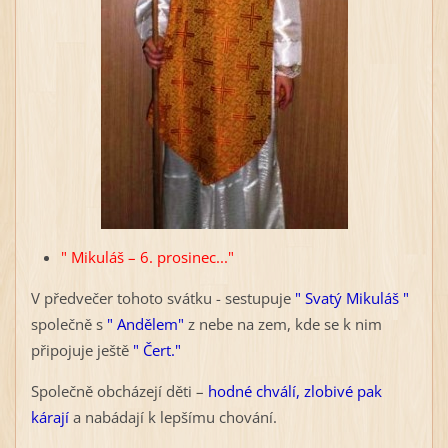
" Mikuláš – 6. prosinec..."
V předvečer tohoto svátku - sestupuje
" Svatý Mikuláš "
společně s
" Andělem"
z nebe na zem, kde se k nim
připojuje ještě
" Čert."
Společně obcházejí děti –
hodné chválí, zlobivé pak
kárají
a nabádají k lepšímu chování.