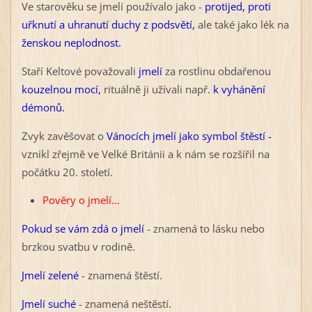
Ve starověku se jmelí používalo jako -
protijed, proti
uřknutí a uhranutí duchy z podsvětí,
ale také jako lék na
ženskou neplodnost.
Staří Keltové považovali
jmelí
za rostlinu obdařenou
kouzelnou mocí,
rituálně ji užívali např.
k vyhánění
démonů.
Zvyk zavěšovat o
Vánocích jmelí jako symbol štěstí -
vznikl zřejmě ve Velké Británii a k nám se rozšířil na
počátku 20. století.
Pověry o jmelí...
Pokud se vám zdá o jmelí
- znamená to lásku nebo
brzkou svatbu v rodině.
Jmelí zelené
- znamená štěstí.
Jmelí suché
- znamená neštěstí.