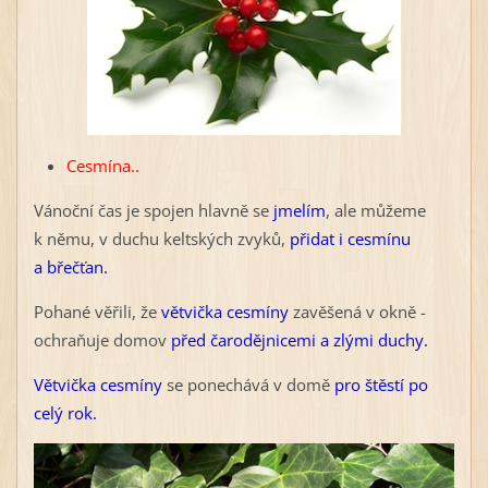
Cesmína..
Vánoční čas je spojen hlavně se
jmelím
, ale můžeme
k němu, v duchu keltských zvyků,
přidat i cesmínu
a břečťan.
Pohané věřili, že
větvička cesmíny
zavěšená v okně -
ochraňuje domov
před čarodějnicemi a zlými duchy.
Větvička cesmíny
se ponechává v domě
pro štěstí po
celý rok.