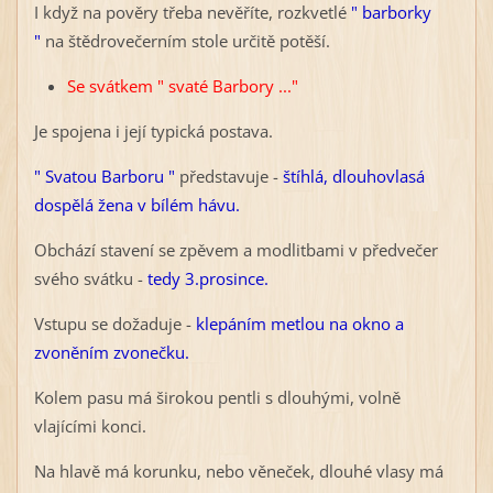
I když na pověry třeba nevěříte, rozkvetlé
" barborky
"
na štědrovečerním stole určitě potěší.
Se svátkem " svaté Barbory ..."
Je spojena i její typická postava.
" Svatou Barboru "
představuje -
štíhlá, dlouhovlasá
dospělá žena v bílém hávu.
Obchází stavení se zpěvem a modlitbami v předvečer
svého svátku -
tedy 3.prosince.
Vstupu se dožaduje -
klepáním metlou na okno a
zvoněním zvonečku.
Kolem pasu má širokou pentli s dlouhými, volně
vlajícími konci.
Na hlavě má korunku, nebo věneček, dlouhé vlasy má