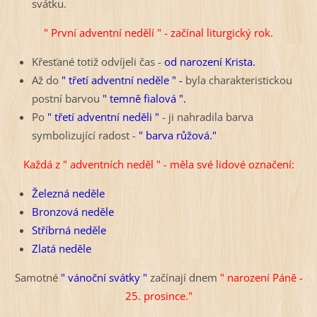
svátku.
" První adventní nedělí " - začínal liturgický rok.
Křesťané totiž odvíjeli čas -
od narození Krista.
Až do
" třetí adventní neděle " -
byla charakteristickou
postní barvou
" temně fialová ".
Po
" třetí adventní neděli "
- ji nahradila barva
symbolizující radost -
" barva růžová."
Každá z " adventních neděl " - měla své lidové označení:
Železná neděle
Bronzová neděle
Stříbrná neděle
Zlatá neděle
Samotné
" vánoční svátky "
začínají dnem
" narození Páně -
25. prosince."