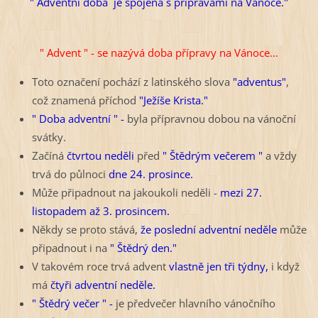
" Adventní doba je spojena s přípravami na Vánoce."
" Advent " - se nazývá doba přípravy na Vánoce...
Toto označení pochází z latinského slova
"adventus"
,
což znamená příchod
"Ježíše Krista."
" Doba adventní "
-
byla přípravnou dobou na vánoční
svátky.
Začíná
čtvrtou neděli
před
" Štědrým večerem "
a vždy
trvá do půlnoci
dne 24. prosince.
Může připadnout na jakoukoli neděli -
mezi 27.
listopadem až 3. prosincem.
Někdy se proto stává,
že poslední adventní neděle
může
připadnout i na
" Štědrý den."
V takovém roce trvá advent
vlastně jen tři týdny,
i když
má
čtyři adventní neděle.
" Štědrý večer " -
je předvečer hlavního vánočního