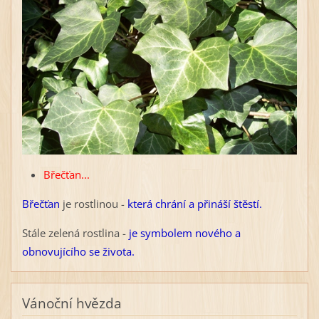
Břečťan...
Břečťan
je rostlinou -
která chrání a přináší štěstí.
Stále zelená rostlina -
je symbolem nového a
obnovujícího se života.
Vánoční hvězda