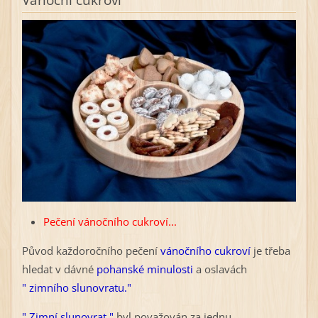
Vánoční cukroví
Pečení vánočního cukroví...
Původ každoročního pečení
vánočního cukroví
je třeba
hledat v dávné
pohanské minulosti
a oslavách
" zimního slunovratu."
" Zimní slunovrat "
byl považován za jednu