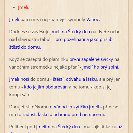
Jmelí...
Jmelí
patří mezi nejznámější symboly
Vánoc.
Dodnes se zavěšuje
jmelí na Štědrý den
na dveře nebo
nad slavnostní tabuli -
pro požehnání a jako příslib
štěstí do domu.
Když se zašeptá do plamínku
první zapálené svíčky
na
vánočním stromečku nějaké přání -
jmelí ho prý splní.
Jmelí nosí
do domu -
štěstí, odvahu a lásku,
ale prý jen
tomu -
kdo je jím obdarován
a ne tomu - kdo si jej
koupí sám.
Darujete-li někomu
o Vánocích kytičku jmelí -
přinese
mu to
radost, lásku a ochranu před nemocemi.
Políbení pod
jmelím
na
Štědrý den
- má zajistit lásku
až