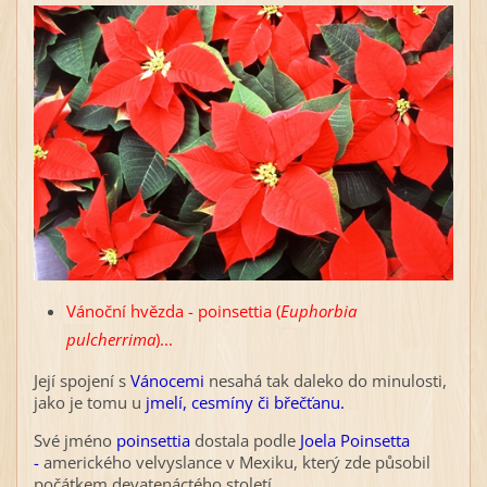
Vánoční hvězda - poinsettia (
Euphorbia
pulcherrima
)...
Její spojení s
Vánocemi
nesahá tak daleko do minulosti,
jako je tomu u
jmelí, cesmíny či břečťanu.
Své jméno
poinsettia
dostala podle
Joela Poinsetta
-
amerického velvyslance v Mexiku, který zde působil
počátkem devatenáctého století.