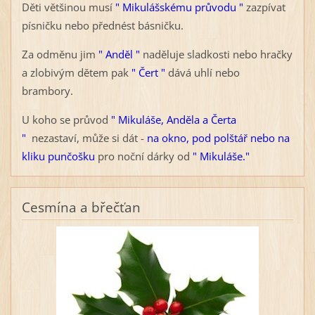
Děti většinou musí
" Mikulášskému průvodu "
zazpívat
písničku nebo přednést básničku.
Za odměnu jim
" Anděl "
naděluje sladkosti nebo hračky
a zlobivým dětem pak
" Čert "
dává uhlí nebo
brambory.
U koho se průvod
" Mikuláše, Anděla a Čerta
"
nezastaví, může si dát -
na okno, pod polštář nebo na
kliku punčošku
pro noční dárky od
" Mikuláše."
Cesmína a břečťan