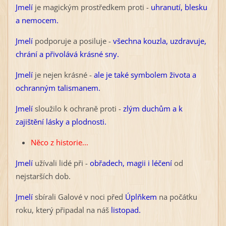
Jmelí
je magickým prostředkem proti -
uhranutí, blesku
a nemocem.
Jmelí
podporuje a posiluje -
všechna kouzla, uzdravuje,
chrání a přivolává krásné sny.
Jmelí
je nejen krásné -
ale je také symbolem života a
ochranným talismanem.
Jmelí
sloužilo k ochraně proti -
zlým duchům a k
zajištění lásky a plodnosti.
Něco z historie...
Jmelí
užívali lidé při -
obřadech, magii i léčení
od
nejstarších dob.
Jmelí
sbírali Galové v noci před
Úplňkem
na počátku
roku, který připadal na náš
listopad.