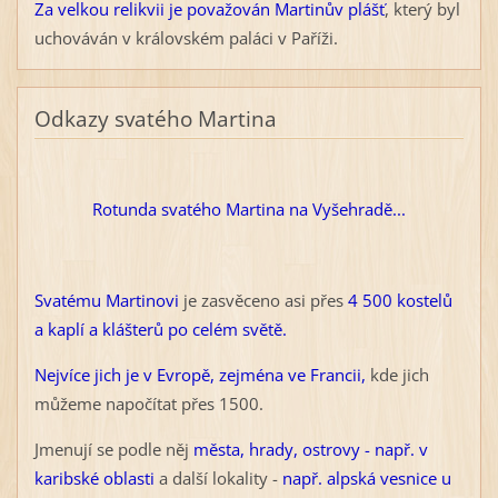
Za velkou relikvii je považován Martinův plášť
, který byl
uchováván v královském paláci v Paříži.
Odkazy svatého Martina
Rotunda svatého Martina na Vyšehradě...
Svatému Martinovi
je zasvěceno asi přes
4 500 kostelů
a kaplí a klášterů po celém světě.
Nejvíce jich je v Evropě, zejména ve Francii,
kde jich
můžeme napočítat přes 1500.
Jmenují se podle něj
města, hrady, ostrovy - např. v
karibské oblasti
a další lokality -
např. alpská vesnice u