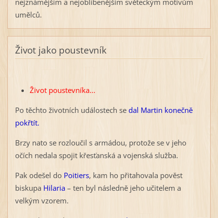
nejznámějším a nejoblíbenějším světeckým motivům
umělců.
Život jako poustevník
Život poustevníka...
Po těchto životních událostech se
dal Martin konečně
pokřtít.
Brzy nato se rozloučil s armádou, protože se v jeho
očích nedala spojit křesťanská a vojenská služba.
Pak odešel do
Poitiers
, kam ho přitahovala pověst
biskupa
Hilaria
– ten byl následně jeho učitelem a
velkým vzorem.