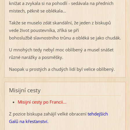
knížat a zvykala si na pohodlí - sedávala na předních
místech, pěkně se oblékala…
Takže se muselo zdát skandální, že jeden z biskupů
vede život poustevníka, zříká se při
bohoslužbě slavnostního trůnu a obléká se jako chudák.
U mnohých tedy nebyl moc oblíbený a musel snášet
různé narážky a posměšky.
Naopak u prostých a chudých lidí byl velice oblíbený.
Misijní cesty
Misijní cesty po Francii...
Z pozice biskupa zahájil velké obracení
tehdejších
Galů na křesťanství.