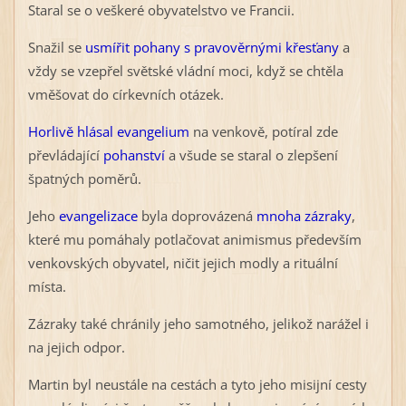
Staral se o veškeré obyvatelstvo ve Francii.
Snažil se
usmířit pohany s pravověrnými křesťany
a
vždy se vzepřel světské vládní moci, když se chtěla
vměšovat do církevních otázek.
Horlivě hlásal evangelium
na venkově, potíral zde
převládající
pohanství
a všude se staral o zlepšení
špatných poměrů.
Jeho
evangelizace
byla doprovázená
mnoha zázraky
,
které mu pomáhaly potlačovat animismus především
venkovských obyvatel, ničit jejich modly a rituální
místa.
Zázraky také chránily jeho samotného, jelikož narážel i
na jejich odpor.
Martin byl neustále na cestách a tyto jeho misijní cesty