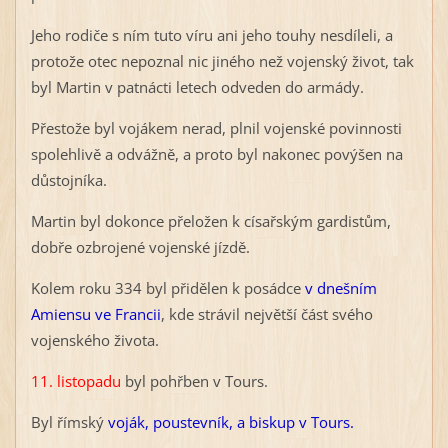
Jeho rodiče s ním tuto víru ani jeho touhy nesdíleli, a
protože otec nepoznal nic jiného než vojenský život, tak
byl Martin v patnácti letech odveden do armády.
Přestože byl vojákem nerad, plnil vojenské povinnosti
spolehlivě a odvážně, a proto byl nakonec povýšen na
důstojníka.
Martin byl dokonce přeložen k císařským gardistům,
dobře ozbrojené vojenské jízdě.
Kolem roku 334 byl přidělen k posádce
v dnešním
Amiensu ve Francii
, kde strávil největší část svého
vojenského života.
11. listopadu
byl pohřben v Tours.
Byl římský
voják, poustevník, a biskup v Tours.