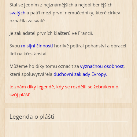
Stal se jedním z nejznámějších a nejoblíbenějších
svatých
a patří mezi první nemučedníky, které církev
označila za svaté.
Je zakladatel prvních klášterů ve Francii.
Svou
misijní činností
horlivě potíral pohanství a obracel
lidi na křesťanství.
Můžeme ho díky tomu označit za
význačnou osobnost
,
která spoluvytvářela
duchovní základy Evropy.
Je znám díky legendě, kdy se rozdělil se žebrákem o
svůj plášť.
Legenda o plášti