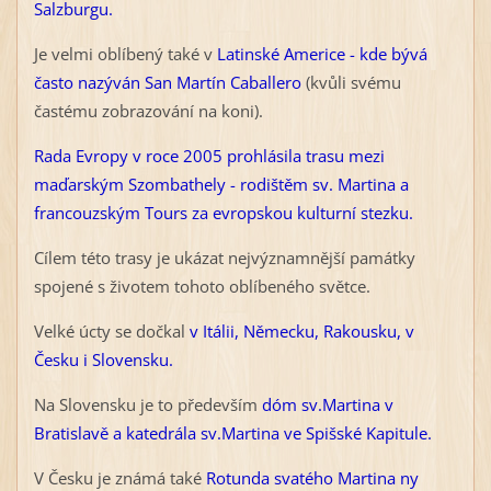
Salzburgu.
Je velmi oblíbený také v
Latinské Americe - kde bývá
často nazýván San Martín Caballero
(kvůli svému
častému zobrazování na koni).
Rada Evropy v roce 2005 prohlásila trasu mezi
maďarským Szombathely - rodištěm sv. Martina a
francouzským Tours za evropskou kulturní stezku.
Cílem této trasy je ukázat nejvýznamnější památky
spojené s životem tohoto oblíbeného světce.
Velké úcty se dočkal
v Itálii, Německu, Rakousku, v
Česku i Slovensku.
Na Slovensku je to především
dóm sv.Martina v
Bratislavě a katedrála sv.Martina ve Spišské Kapitule.
V Česku je známá také
Rotunda svatého Martina ny