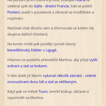
odebral zpět do
Galie - dnešní Francie
, kde se poblíž
Poitiers
usadil v poustevně a věnoval se modlitbám a
rozjímání.
Nezůstal však dlouho sám a zformovala se kolem něj
skupina dalších křesťanů.
Na tomto místě pak později vyrostl slavný
benediktinský klášter v Ligugé.
Hilariovi se podařilo přesvědčit Martina, aby přijal
vyšší
svěcení a stal se knězem.
V této době již Martin
vykonal několik zázraků - včetně
znovuoživení dvou lidí a stal se oblíbeným.
Když pak ve městě
Tours
zemřel biskup, občané si
vzpomněli na Martina.