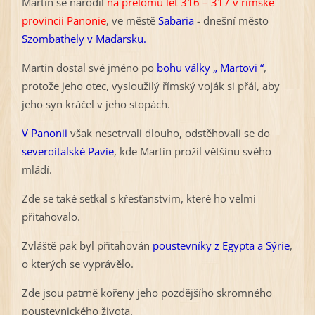
Martin se narodil
na přelomu let 316 – 317 v římské
provincii Panonie
, ve městě
Sabaria
-
dnešní město
Szombathely v Maďarsku.
Martin dostal své jméno po
bohu války „ Martovi “
,
protože jeho otec, vysloužilý římský voják si přál, aby
jeho syn kráčel v jeho stopách.
V Panonii
však nesetrvali dlouho, odstěhovali se do
severoitalské Pavie
, kde Martin prožil většinu svého
mládí.
Zde se také setkal s křesťanstvím, které ho velmi
přitahovalo.
Zvláště pak byl přitahován
poustevníky z Egypta a Sýrie
,
o kterých se vyprávělo.
Zde jsou patrně kořeny jeho pozdějšího skromného
poustevnického života.