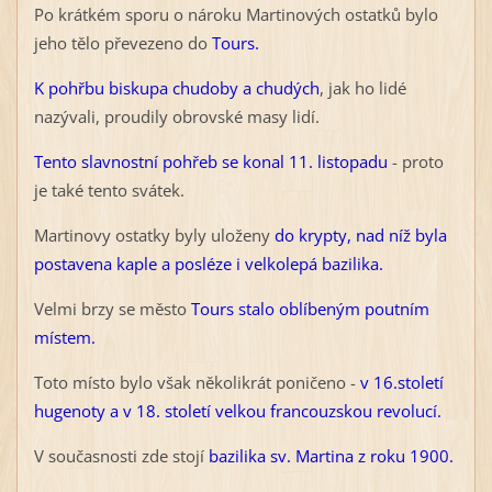
Po krátkém sporu o nároku Martinových ostatků bylo
jeho tělo převezeno do
Tours.
K pohřbu biskupa chudoby a chudých
, jak ho lidé
nazývali, proudily obrovské masy lidí.
Tento slavnostní pohřeb se konal 11. listopadu
- proto
je také tento svátek.
Martinovy ostatky byly uloženy
do krypty, nad níž byla
postavena kaple a posléze i velkolepá bazilika.
Velmi brzy se město
Tours stalo oblíbeným poutním
místem.
Toto místo bylo však několikrát poničeno -
v 16.století
hugenoty a v 18. století velkou francouzskou revolucí.
V současnosti zde stojí
bazilika sv. Martina z roku 1900.