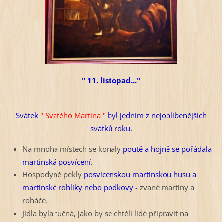
" 11. listopad..."
Svátek
" Svatého Martina "
byl jedním z nejoblíbenějších
svátků roku.
Na mnoha místech se konaly
poutě a hojně se pořádala
martinská posvícení.
Hospodyně pekly
posvícenskou martinskou husu a
martinské rohlíky nebo podkovy
- zvané martiny a
roháče.
Jídla byla tučná, jako by se chtěli lidé připravit na