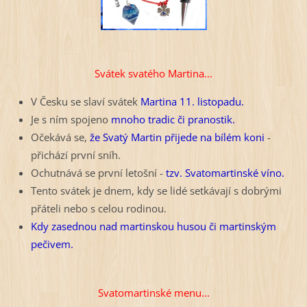
Svátek svatého Martina...
V Česku se slaví svátek
Martina 11. listopadu.
Je s ním spojeno
mnoho tradic či pranostik.
Očekává se,
že Svatý Martin přijede na bílém koni
-
přichází první sníh.
Ochutnává se první letošní -
tzv. Svatomartinské víno.
Tento svátek je dnem, kdy se lidé setkávají s dobrými
přáteli nebo s celou rodinou.
Kdy zasednou nad martinskou husou či martinským
pečivem.
Svatomartinské menu...