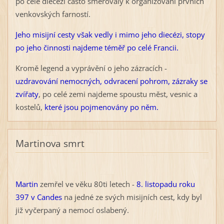
po celé diecézi často směřovaly k organizování prvních
venkovských farností.
Jeho misijní cesty však vedly i mimo jeho diecézi, stopy
po jeho činnosti najdeme téměř po celé Francii.
Kromě legend a vyprávění o jeho zázracích -
uzdravování nemocných, odvracení pohrom, zázraky se
zvířaty
, po celé zemi najdeme spoustu měst, vesnic a
kostelů,
které jsou pojmenovány po něm.
Martinova smrt
Martin
zemřel ve věku 80ti letech -
8. listopadu roku
397 v Candes
na jedné ze svých misijních cest, kdy byl
již vyčerpaný a nemocí oslabený.