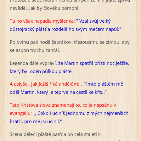
nevěděl, jak by člověku pomohl.
Tu ho však napadla myšlenka:
" Vzal svůj velký
důstojnický plášť a rozdělil ho svým mečem napůl."
Polovinu pak hodil žebrákovi třesoucímu se zimou, aby
se aspoň trochu zahřál.
Legenda dále vypráví,
že Martin spatřil příští noc Ježíše,
který byl oděn půlkou pláště.
A uslyšel, jak Ježíš říká andělům:
„ Tímto pláštěm mě
oděl Martin, který je teprve na cestě ke křtu.“
Tato Kristova slova znamenají to, co je napsánu v
evangeliu:
„ Cokoli učiníš jednomu z mých nejmenších
bratří, pro mě jsi učinil.“
Scéna dělení pláště patřila po celá staletí k