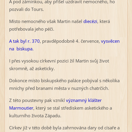
A pod záminkou, aby přišel uzdravit nemocného, ho
pozvali do Tours.
Místo nemocného však Martin našel
diecézi
, která
potřebovala jeho péči.
A tak byl r. 370
, pravděpodobně 4. července,
vysvěcen
na biskupa.
I přes vysokou církevní pozici žil Martin svůj život
skromně, až asketicky.
Dokonce místo biskupského paláce pobýval s několika
mnichy před branami města v nuzných chatrčích.
Z této poustevny pak vznikl
významný klášter
Marmoutier
, který se stal střediskem asketického a
kulturního života Západu.
Církev již v této době byla zahrnována dary od císaře a