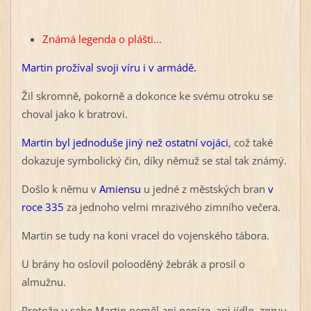
Známá legenda o plášti...
Martin prožíval svoji víru i v armádě.
Žil skromně, pokorně a dokonce ke svému otroku se
choval jako k bratrovi.
Martin byl jednoduše jiný než ostatní vojáci
, což také
dokazuje symbolický čin, díky němuž se stal tak známý.
Došlo k němu v
Amiensu
u jedné z městských bran
v
roce 335
za jednoho velmi mrazivého zimního večera.
Martin se tudy na koni vracel do vojenského tábora.
U brány ho oslovil polooděný žebrák a prosil o
almužnu.
Protože u sebe Martin neměl ani peníze, ani jídlo, zprvu