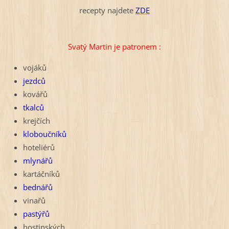
recepty najdete
ZDE
Svatý Martin je patronem :
vojáků
jezdců
kovářů
tkalců
krejčích
kloboučníků
hoteliérů
mlynářů
kartáčníků
bednářů
vinařů
pastýřů
hostinských