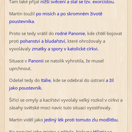
Tam také přijal
nižší svěcení a stal se tzv. exorcistou.
Martin toužil
po misích a po skromném životě
poustevníka.
Proto se tedy vrátil do
rodné Panonie
, kde chtěl bojovat
proti
pohanství a bludařství
, které ohrožovaly a
vyvolávaly
zmatky a spory v katolické církvi.
Situace v
Panonii
se natolik vyhrotila, že musel
uprchnout.
Odešel tedy do
Itálie
, kde se odebral do ústraní
a žil
jako poustevník.
Šířící se omyly a kacířství vyvolaly velký rozkol v církvi a
zásahy světské moci navíc tuto situaci vyostřovaly.
Martin viděl jako
jediný lék proti tomuto zlu modlitbu.
Na pozvání jeho mistra a přítele, biskupa
Hilaria
se