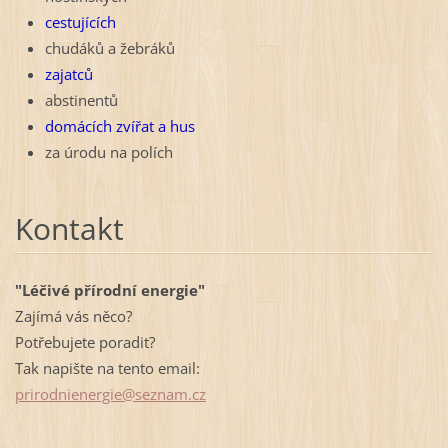
cestujících
chudáků a žebráků
zajatců
abstinentů
domácích zvířat a hus
za úrodu na polích
Kontakt
"Léčivé přírodní energie"
Zajímá vás něco?
Potřebujete poradit?
Tak napište na tento email:
prirodni
energie@
seznam.c
z